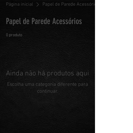
Página inicial
Papel de Parede Acessórios
Papel de Parede Acessórios
0 produto
Ainda não há produtos aqui
Escolha uma categoria diferente para
continuar.