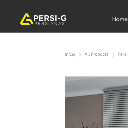
Home
Início
All Products
Pers