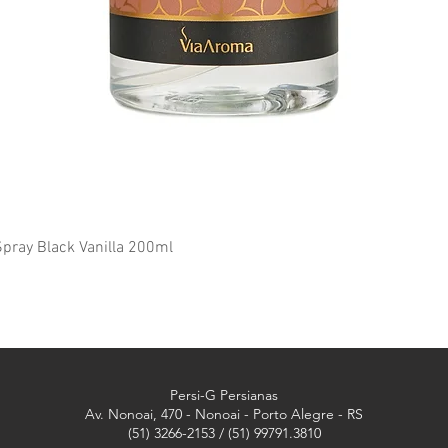
Visualização rápida
ray Black Vanilla 200ml
Persi-G Persianas
Av. Nonoai, 470 - Nonoai - Porto Alegre - RS
(51) 3266-2153 / (51) 99791.3810