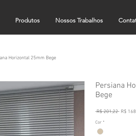
Produtos
Nossos Trabalhos
Conta
iana Horizontal 25mm Bege
Persiana H
Bege
Preço
 R$ 201,22 
R$ 168
normal
Cor
*