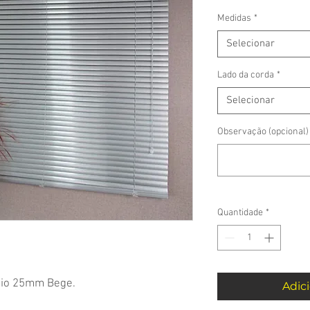
Medidas
*
Selecionar
Lado da corda
*
Selecionar
Observação (opcional)
Quantidade
*
nio 25mm Bege.
Adici