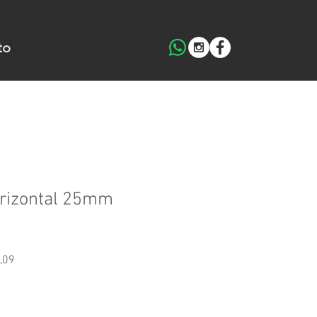
to
orizontal 25mm
Preço
,09
promocional